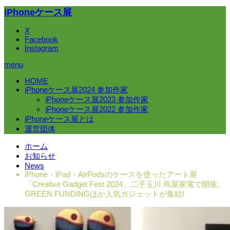
iPhoneケース展
X
Facebook
Instagram
menu
HOME
iPhoneケース展2024 参加作家
iPhoneケース展2023 参加作家
iPhoneケース展2022 参加作家
iPhoneケース展とは
運営団体
ホーム
お知らせ
News
iPhone・iPad・AirPodsのケースを使ったアート展
「Creative Gadget Fest 2024」二子玉川 蔦屋家電で開催。
GREEN FUNDINGほか人気ガジェットが集結!