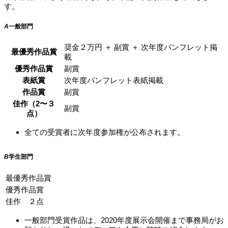
す。
A
一般部門
奨金２万円 ＋ 副賞 ＋ 次年度パンフレット掲
最優秀作品賞
載
優秀作品賞
副賞
表紙賞
次年度パンフレット表紙掲載
作品賞
副賞
佳作（2〜３
副賞
点）
全ての受賞者に次年度参加権が公布されます。
B
学生部門
最優秀作品賞
優秀作品賞
佳作 ２点
一般部門受賞作品は、2020年度展示会開催まで事務局がお