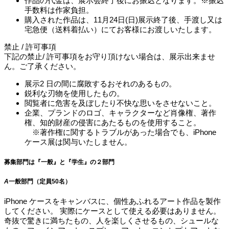
作品の代金は、展示会終了後にお振込となります。
※振込
手数料は作家負担。
購入された作品は、11月24日(日)展示終了後、手渡し又は
宅急便
（送料着払い）
にてお客様にお渡しいたします。
禁止 / 許可事項
下記の禁止/ 許可事項をお守り頂けない場合は、展示出来ませ
ん。ご了承ください。
展示2 日の間に腐敗するおそれのあるもの。
鋭利な刃物を使用したもの。
閲覧者に危害を及ぼしたり不快な思いをさせないこと。
企業、プランドのロゴ、キャラクターなど肖像権、著作
権、知的財産の侵害にあたるものを使用すること。
※著作権に関するトラブルがあった場合でも、iPhone
ケース展は関与いたしません。
募集部門は『一般』と『学生』の２部門
A
一般部門（定員50名）
iPhone ケースをキャンバスに、個性あふれるアート作品を製作
してください。 実際にケースとして使える必要はありません。
奇抜で驚きに満ちたもの、人を楽しくさせるもの、シュールな