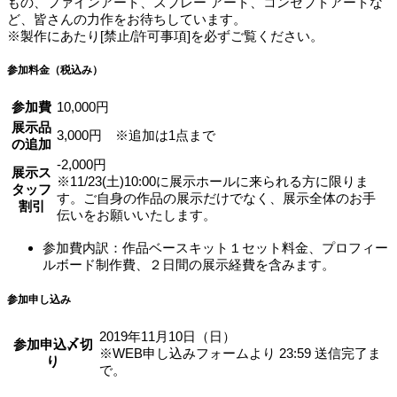
もの、ファインアート、スプレー アート、コンセプトアートな
ど、皆さんの力作をお待ちしています。
※製作にあたり[禁止/許可事項]を必ずご覧ください。
参加料金（税込み）
参加費
10,000円
展示品
3,000円
※追加は1点まで
の追加
-2,000円
展示ス
※
11/23(土)10:00に展示ホールに来られる方に限りま
タッフ
す。ご自身の作品の展示だけでなく、展示全体のお手
割引
伝いをお願いいたします。
参加費内訳：作品ベースキット１セット料金、プロフィー
ルボード制作費、２日間の展示経費を含みます。
参加申し込み
2019年11月10日（日）
参加申込〆切
※WEB申し込みフォームより 23:59 送信完了ま
り
で。