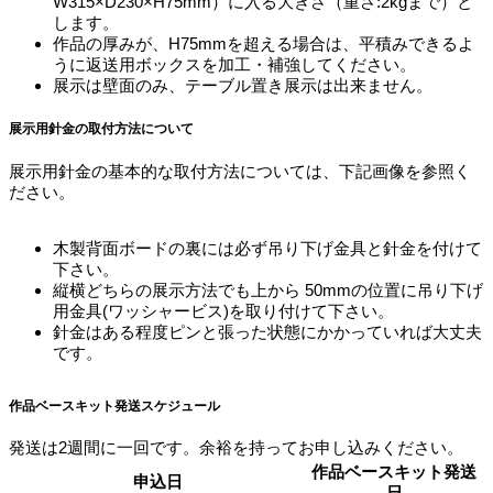
W315×D230×H75mm）に入る大きさ（重さ:2kgまで）と
します。
作品の厚みが、H75mmを超える場合は、平積みできるよ
うに返送用ボックスを加工・補強してください。
展示は壁面のみ、テーブル置き展示は出来ません。
展示用針金の取付方法について
展示用針金の基本的な取付方法については、下記画像を参照く
ださい。
木製背面ボードの裏には必ず吊り下げ金具と針金を付けて
下さい。
縦横どちらの展示方法でも上から 50mmの位置に吊り下げ
用金具(ワッシャービス)を取り付けて下さい。
針金はある程度ピンと張った状態にかかっていれば大丈夫
です。
作品ベースキット発送スケジュール
発送は2週間に一回です。
余裕を持ってお申し込みください。
作品ベースキット発送
申込日
日